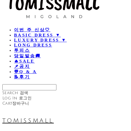
이번 주 신상🤍
BASIC DRESS ▼
LUXURY DRESS ▼
LONG DRESS
투피스
당일발송🚚
🔥SALE
📌공지
💬Q & A
📝후기
Search
검색
Log In
로그인
Cart
장바구니
TOMISSMALL