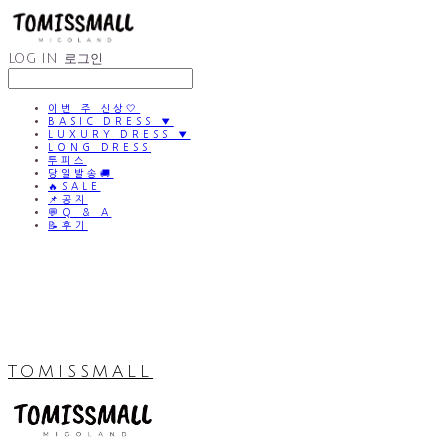
LOG IN
로그인
이번 주 신상🤍
BASIC DRESS ▼
LUXURY DRESS ▼
LONG DRESS
투피스
당일발송🚚
🔥SALE
📌공지
💬Q & A
📝후기
TOMISSMALL