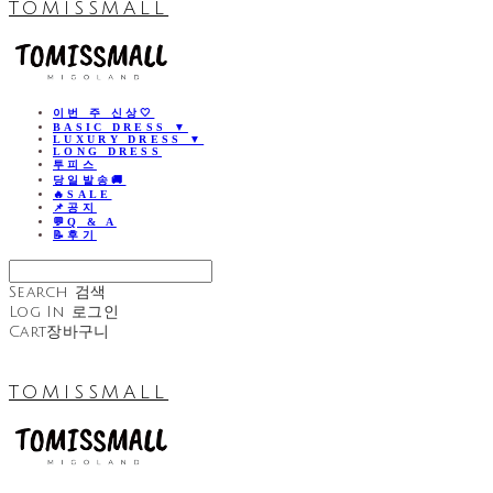
TOMISSMALL
이번 주 신상🤍
BASIC DRESS ▼
LUXURY DRESS ▼
LONG DRESS
투피스
당일발송🚚
🔥SALE
📌공지
💬Q & A
📝후기
Search
검색
Log In
로그인
Cart
장바구니
TOMISSMALL