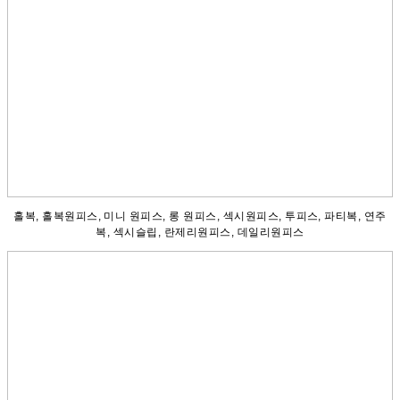
홀복, 홀복원피스, 미니 원피스, 롱 원피스, 섹시원피스, 투피스, 파티복, 연주
복, 섹시슬립, 란제리원피스, 데일리원피스