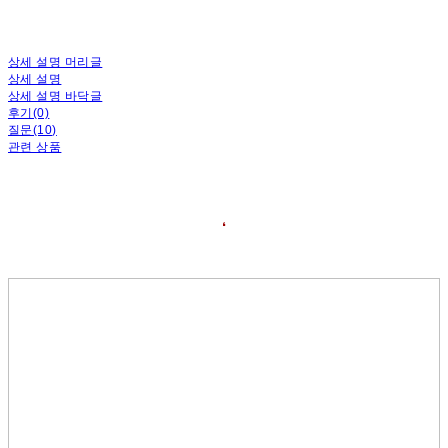
상세 설명 머리글
상세 설명
상세 설명 바닥글
후기(0)
질문(10)
관련 상품
❛