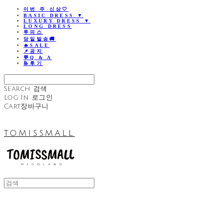
이번 주 신상🤍
BASIC DRESS ▼
LUXURY DRESS ▼
LONG DRESS
투피스
당일발송🚚
🔥SALE
📌공지
💬Q & A
📝후기
Search
검색
Log In
로그인
Cart
장바구니
TOMISSMALL