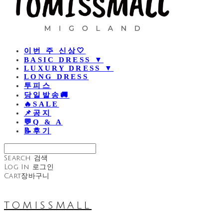
이번 주 신상🤍
BASIC DRESS ▼
LUXURY DRESS ▼
LONG DRESS
투피스
당일발송🚚
🔥SALE
📌공지
💬Q & A
📝후기
Search
검색
Log In
로그인
Cart
장바구니
TOMISSMALL