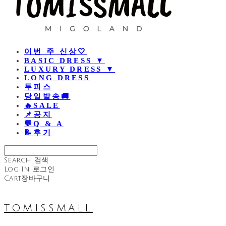
이번 주 신상🤍
BASIC DRESS ▼
LUXURY DRESS ▼
LONG DRESS
투피스
당일발송🚚
🔥SALE
📌공지
💬Q & A
📝후기
Search
검색
Log In
로그인
Cart
장바구니
TOMISSMALL