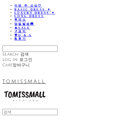
이번 주 신상🤍
BASIC DRESS ▼
LUXURY DRESS ▼
LONG DRESS
투피스
당일발송🚚
🔥SALE
📌공지
💬Q & A
📝후기
Search
검색
Log In
로그인
Cart
장바구니
TOMISSMALL