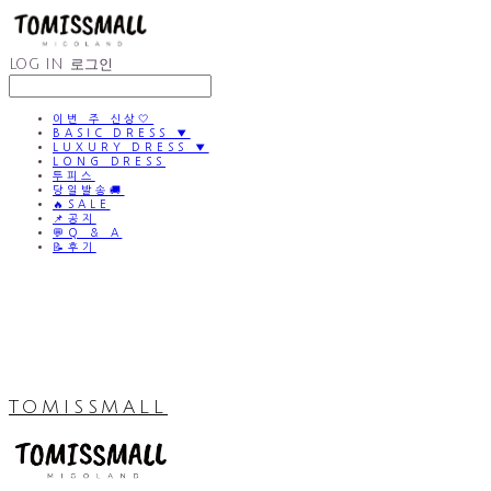
LOG IN
로그인
이번 주 신상🤍
BASIC DRESS ▼
LUXURY DRESS ▼
LONG DRESS
투피스
당일발송🚚
🔥SALE
📌공지
💬Q & A
📝후기
TOMISSMALL