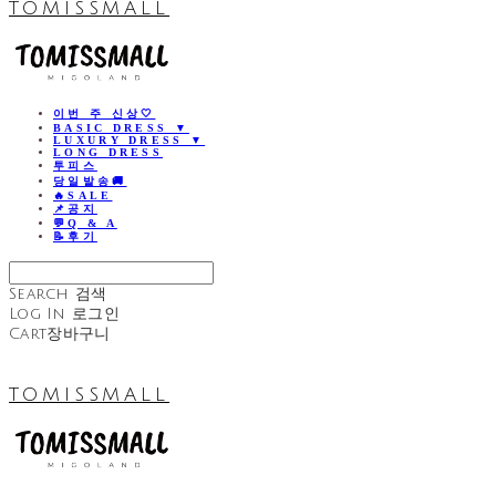
TOMISSMALL
이번 주 신상🤍
BASIC DRESS ▼
LUXURY DRESS ▼
LONG DRESS
투피스
당일발송🚚
🔥SALE
📌공지
💬Q & A
📝후기
Search
검색
Log In
로그인
Cart
장바구니
TOMISSMALL