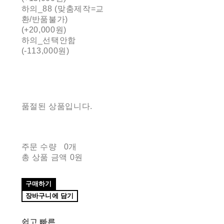
하의_88 (맞춤제작=교
환/반품불가)
(+20,000원)
하의_선택안함
(-113,000원)
품절된 상품입니다.
주문 수량
0개
총 상품 금액
0원
구매하기
장바구니에 담기
쉽고 빠른