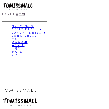
LOG IN
로그인
이번 주 신상🤍
BASIC DRESS ▼
LUXURY DRESS ▼
LONG DRESS
투피스
당일발송🚚
🔥SALE
📌공지
💬Q & A
📝후기
TOMISSMALL