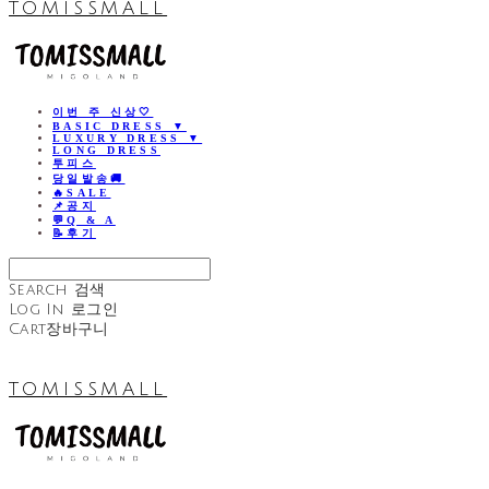
TOMISSMALL
이번 주 신상🤍
BASIC DRESS ▼
LUXURY DRESS ▼
LONG DRESS
투피스
당일발송🚚
🔥SALE
📌공지
💬Q & A
📝후기
Search
검색
Log In
로그인
Cart
장바구니
TOMISSMALL