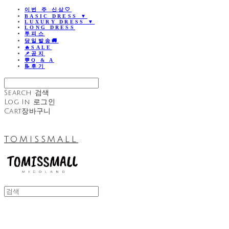
이번 주 신상🤍
BASIC DRESS ▼
LUXURY DRESS ▼
LONG DRESS
투피스
당일발송🚚
🔥SALE
📌공지
💬Q & A
📝후기
Search
검색
Log In
로그인
Cart
장바구니
TOMISSMALL