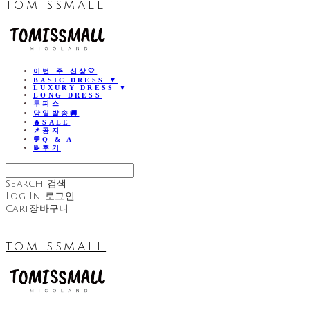
TOMISSMALL
이번 주 신상🤍
BASIC DRESS ▼
LUXURY DRESS ▼
LONG DRESS
투피스
당일발송🚚
🔥SALE
📌공지
💬Q & A
📝후기
Search
검색
Log In
로그인
Cart
장바구니
TOMISSMALL