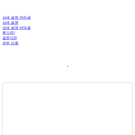
상세 설명 머리글
상세 설명
상세 설명 바닥글
후기(0)
질문(10)
관련 상품
❛