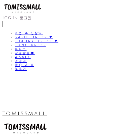
LOG IN
로그인
이번 주 신상🤍
BASIC DRESS ▼
LUXURY DRESS ▼
LONG DRESS
투피스
당일발송🚚
🔥SALE
📌공지
💬Q & A
📝후기
TOMISSMALL