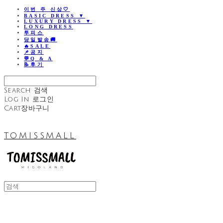
이번 주 신상🤍
BASIC DRESS ▼
LUXURY DRESS ▼
LONG DRESS
투피스
당일발송🚚
🔥SALE
📌공지
💬Q & A
📝후기
Search
검색
Log In
로그인
Cart
장바구니
TOMISSMALL