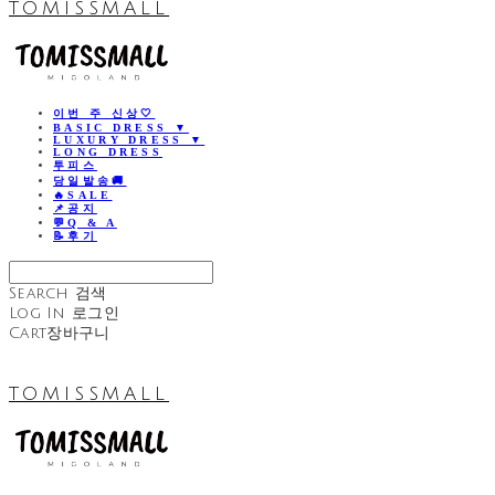
TOMISSMALL
이번 주 신상🤍
BASIC DRESS ▼
LUXURY DRESS ▼
LONG DRESS
투피스
당일발송🚚
🔥SALE
📌공지
💬Q & A
📝후기
Search
검색
Log In
로그인
Cart
장바구니
TOMISSMALL