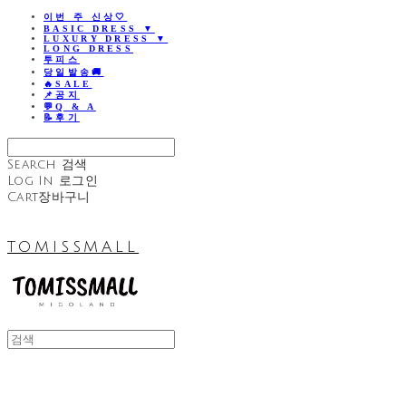
이번 주 신상🤍
BASIC DRESS ▼
LUXURY DRESS ▼
LONG DRESS
투피스
당일발송🚚
🔥SALE
📌공지
💬Q & A
📝후기
Search
검색
Log In
로그인
Cart
장바구니
TOMISSMALL