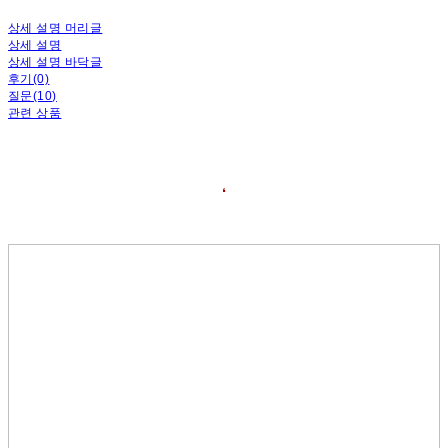
상세 설명 머리글
상세 설명
상세 설명 바닥글
후기(0)
질문(10)
관련 상품
❛