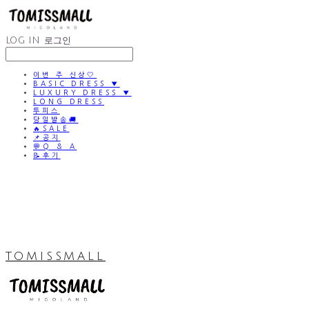
LOG IN
로그인
이번 주 신상🤍
BASIC DRESS ▼
LUXURY DRESS ▼
LONG DRESS
투피스
당일발송🚚
🔥SALE
📌공지
💬Q & A
📝후기
TOMISSMALL