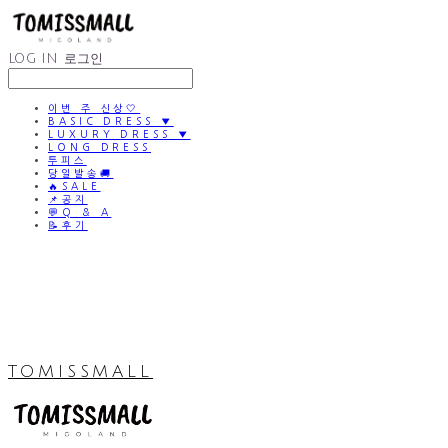
LOG IN
로그인
이번 주 신상🤍
BASIC DRESS ▼
LUXURY DRESS ▼
LONG DRESS
투피스
당일발송🚚
🔥SALE
📌공지
💬Q & A
📝후기
TOMISSMALL