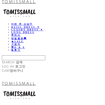
TOMISSMALL
이번 주 신상🤍
BASIC DRESS ▼
LUXURY DRESS ▼
LONG DRESS
투피스
당일발송🚚
🔥SALE
📌공지
💬Q & A
📝후기
Search
검색
Log In
로그인
Cart
장바구니
TOMISSMALL