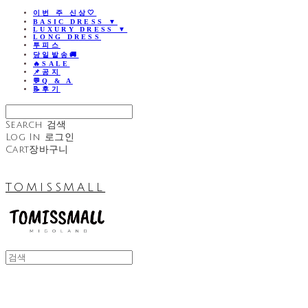
이번 주 신상🤍
BASIC DRESS ▼
LUXURY DRESS ▼
LONG DRESS
투피스
당일발송🚚
🔥SALE
📌공지
💬Q & A
📝후기
Search
검색
Log In
로그인
Cart
장바구니
TOMISSMALL