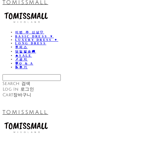
TOMISSMALL
이번 주 신상🤍
BASIC DRESS ▼
LUXURY DRESS ▼
LONG DRESS
투피스
당일발송🚚
🔥SALE
📌공지
💬Q & A
📝후기
Search
검색
Log In
로그인
Cart
장바구니
TOMISSMALL