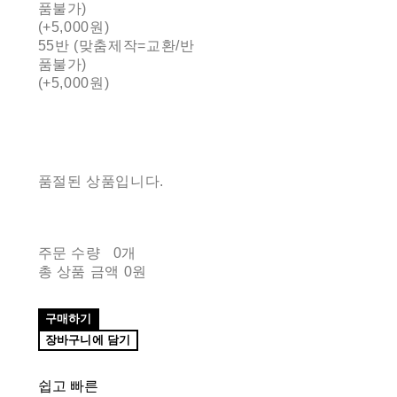
품불가)
(+5,000원)
55반 (맞춤제작=교환/반
품불가)
(+5,000원)
품절된 상품입니다.
주문 수량
0개
총 상품 금액
0원
구매하기
장바구니에 담기
쉽고 빠른