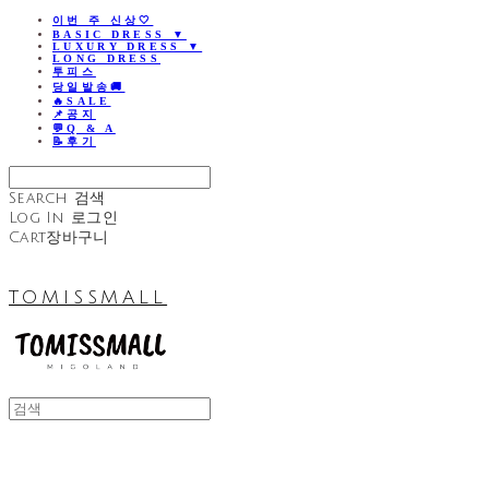
이번 주 신상🤍
BASIC DRESS ▼
LUXURY DRESS ▼
LONG DRESS
투피스
당일발송🚚
🔥SALE
📌공지
💬Q & A
📝후기
Search
검색
Log In
로그인
Cart
장바구니
TOMISSMALL