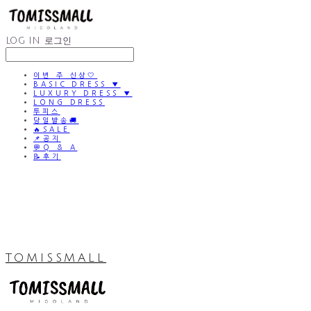
LOG IN
로그인
이번 주 신상🤍
BASIC DRESS ▼
LUXURY DRESS ▼
LONG DRESS
투피스
당일발송🚚
🔥SALE
📌공지
💬Q & A
📝후기
TOMISSMALL