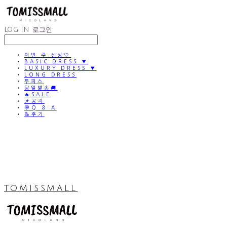
LOG IN
로그인
이번 주 신상🤍
BASIC DRESS ▼
LUXURY DRESS ▼
LONG DRESS
투피스
당일발송🚚
🔥SALE
📌공지
💬Q & A
📝후기
TOMISSMALL