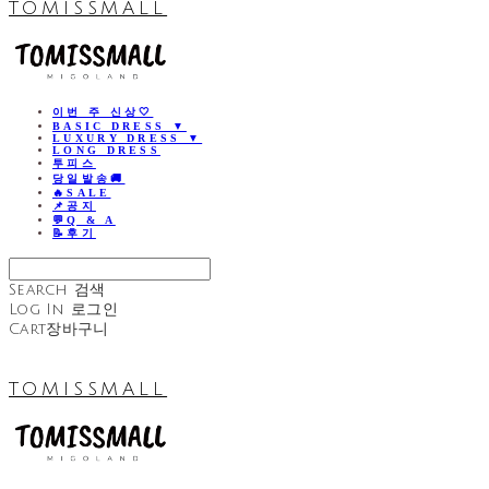
TOMISSMALL
이번 주 신상🤍
BASIC DRESS ▼
LUXURY DRESS ▼
LONG DRESS
투피스
당일발송🚚
🔥SALE
📌공지
💬Q & A
📝후기
Search
검색
Log In
로그인
Cart
장바구니
TOMISSMALL