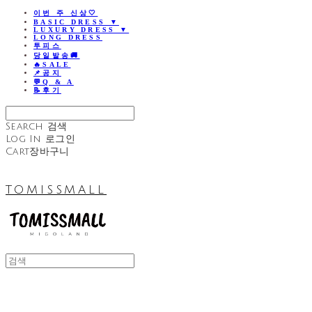
이번 주 신상🤍
BASIC DRESS ▼
LUXURY DRESS ▼
LONG DRESS
투피스
당일발송🚚
🔥SALE
📌공지
💬Q & A
📝후기
Search
검색
Log In
로그인
Cart
장바구니
TOMISSMALL