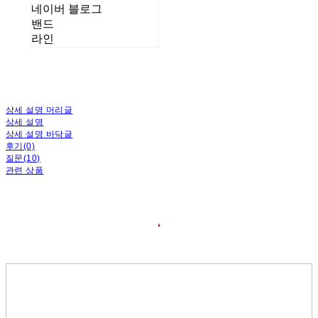
네이버 블로그
밴드
라인
상세 설명 머리글
상세 설명
상세 설명 바닥글
후기(0)
질문(10)
관련 상품
❛