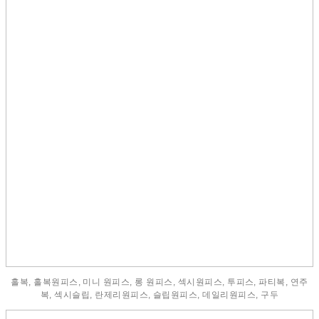
홀복, 홀복원피스, 미니 원피스, 롱 원피스, 섹시원피스, 투피스, 파티복, 연주
복, 섹시슬립, 란제리원피스, 슬립원피스, 데일리원피스, 구두