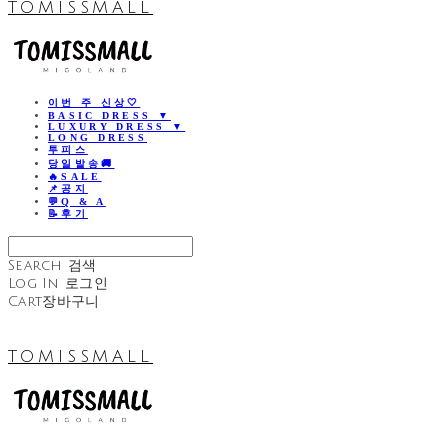
TOMISSMALL
이번 주 신상🤍
BASIC DRESS ▼
LUXURY DRESS ▼
LONG DRESS
투피스
당일발송🚚
🔥SALE
📌공지
💬Q & A
📝후기
Search
검색
Log In
로그인
Cart
장바구니
TOMISSMALL