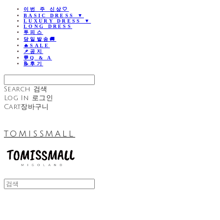
이번 주 신상🤍
BASIC DRESS ▼
LUXURY DRESS ▼
LONG DRESS
투피스
당일발송🚚
🔥SALE
📌공지
💬Q & A
📝후기
Search
검색
Log In
로그인
Cart
장바구니
TOMISSMALL