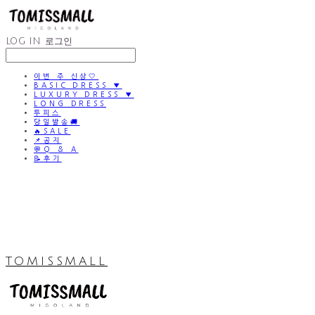
LOG IN
로그인
이번 주 신상🤍
BASIC DRESS ▼
LUXURY DRESS ▼
LONG DRESS
투피스
당일발송🚚
🔥SALE
📌공지
💬Q & A
📝후기
TOMISSMALL