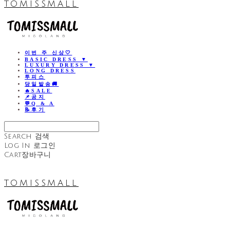
TOMISSMALL
이번 주 신상🤍
BASIC DRESS ▼
LUXURY DRESS ▼
LONG DRESS
투피스
당일발송🚚
🔥SALE
📌공지
💬Q & A
📝후기
Search
검색
Log In
로그인
Cart
장바구니
TOMISSMALL