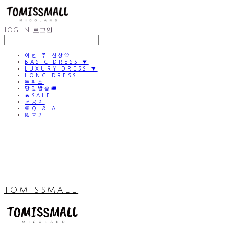
LOG IN
로그인
이번 주 신상🤍
BASIC DRESS ▼
LUXURY DRESS ▼
LONG DRESS
투피스
당일발송🚚
🔥SALE
📌공지
💬Q & A
📝후기
TOMISSMALL