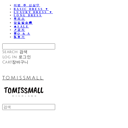
이번 주 신상🤍
BASIC DRESS ▼
LUXURY DRESS ▼
LONG DRESS
투피스
당일발송🚚
🔥SALE
📌공지
💬Q & A
📝후기
Search
검색
Log In
로그인
Cart
장바구니
TOMISSMALL