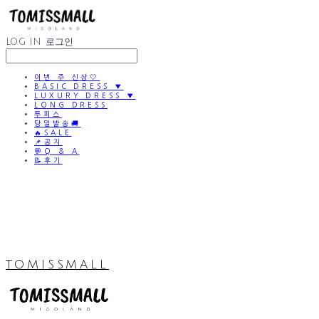
LOG IN
로그인
이번 주 신상🤍
BASIC DRESS ▼
LUXURY DRESS ▼
LONG DRESS
투피스
당일발송🚚
🔥SALE
📌공지
💬Q & A
📝후기
TOMISSMALL