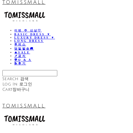
TOMISSMALL
이번 주 신상🤍
BASIC DRESS ▼
LUXURY DRESS ▼
LONG DRESS
투피스
당일발송🚚
🔥SALE
📌공지
💬Q & A
📝후기
Search
검색
Log In
로그인
Cart
장바구니
TOMISSMALL