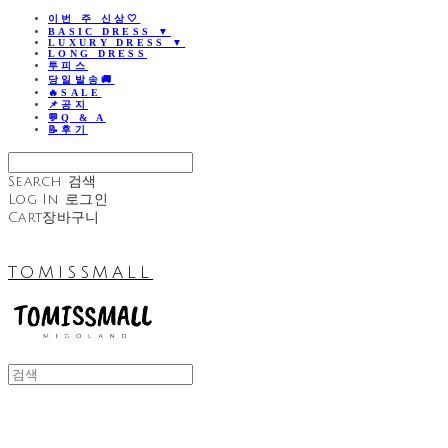
이번 주 신상🤍
BASIC DRESS ▼
LUXURY DRESS ▼
LONG DRESS
투피스
당일발송🚚
🔥SALE
📌공지
💬Q & A
📝후기
Search
검색
Log In
로그인
Cart
장바구니
TOMISSMALL