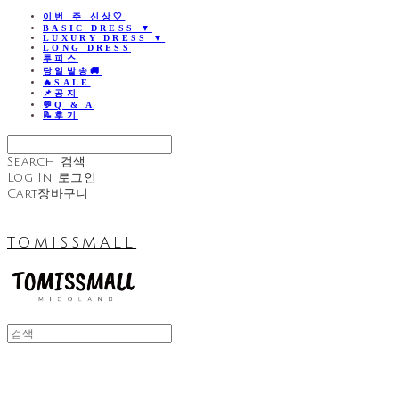
이번 주 신상🤍
BASIC DRESS ▼
LUXURY DRESS ▼
LONG DRESS
투피스
당일발송🚚
🔥SALE
📌공지
💬Q & A
📝후기
Search
검색
Log In
로그인
Cart
장바구니
TOMISSMALL