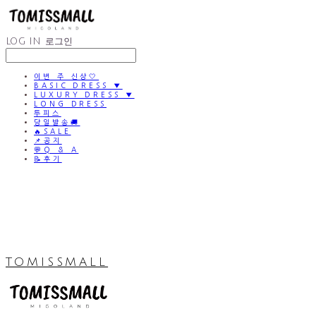
LOG IN
로그인
이번 주 신상🤍
BASIC DRESS ▼
LUXURY DRESS ▼
LONG DRESS
투피스
당일발송🚚
🔥SALE
📌공지
💬Q & A
📝후기
TOMISSMALL