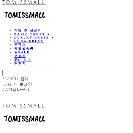
TOMISSMALL
이번 주 신상🤍
BASIC DRESS ▼
LUXURY DRESS ▼
LONG DRESS
투피스
당일발송🚚
🔥SALE
📌공지
💬Q & A
📝후기
Search
검색
Log In
로그인
Cart
장바구니
TOMISSMALL