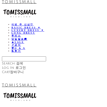
TOMISSMALL
이번 주 신상🤍
BASIC DRESS ▼
LUXURY DRESS ▼
LONG DRESS
투피스
당일발송🚚
🔥SALE
📌공지
💬Q & A
📝후기
Search
검색
Log In
로그인
Cart
장바구니
TOMISSMALL