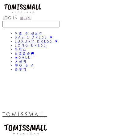
LOG IN
로그인
이번 주 신상🤍
BASIC DRESS ▼
LUXURY DRESS ▼
LONG DRESS
투피스
당일발송🚚
🔥SALE
📌공지
💬Q & A
📝후기
TOMISSMALL