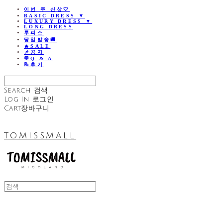
이번 주 신상🤍
BASIC DRESS ▼
LUXURY DRESS ▼
LONG DRESS
투피스
당일발송🚚
🔥SALE
📌공지
💬Q & A
📝후기
Search
검색
Log In
로그인
Cart
장바구니
TOMISSMALL