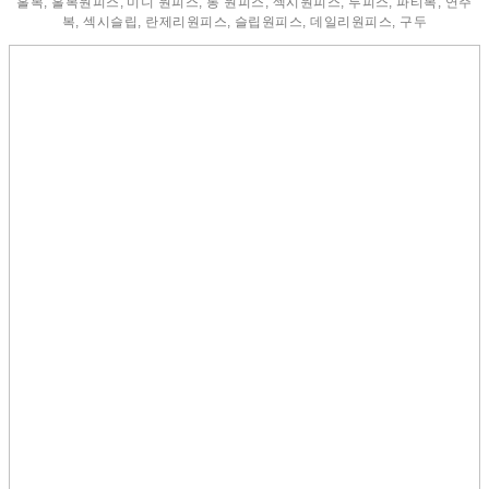
홀복, 홀복원피스, 미니 원피스, 롱 원피스, 섹시원피스, 투피스, 파티복, 연주
복, 섹시슬립, 란제리원피스, 슬립원피스, 데일리원피스, 구두