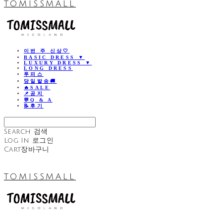
TOMISSMALL
이번 주 신상🤍
BASIC DRESS ▼
LUXURY DRESS ▼
LONG DRESS
투피스
당일발송🚚
🔥SALE
📌공지
💬Q & A
📝후기
Search
검색
Log In
로그인
Cart
장바구니
TOMISSMALL