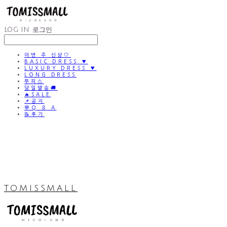
LOG IN
로그인
이번 주 신상🤍
BASIC DRESS ▼
LUXURY DRESS ▼
LONG DRESS
투피스
당일발송🚚
🔥SALE
📌공지
💬Q & A
📝후기
TOMISSMALL