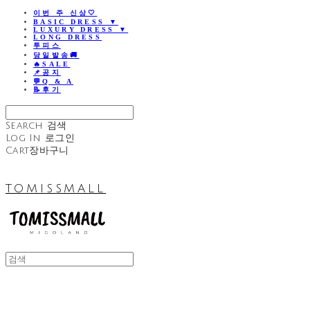
이번 주 신상🤍
BASIC DRESS ▼
LUXURY DRESS ▼
LONG DRESS
투피스
당일발송🚚
🔥SALE
📌공지
💬Q & A
📝후기
Search
검색
Log In
로그인
Cart
장바구니
TOMISSMALL