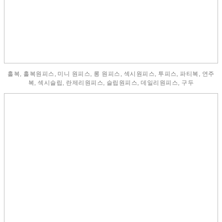
홀복, 홀복원피스, 미니 원피스, 롱 원피스, 섹시원피스, 투피스, 파티복, 연주
복, 섹시슬립, 란제리원피스, 슬립원피스, 데일리원피스, 구두