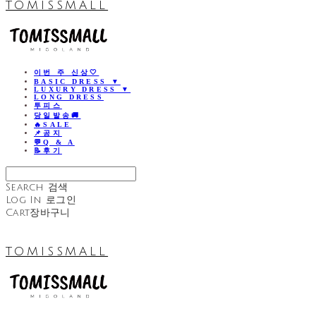
TOMISSMALL
이번 주 신상🤍
BASIC DRESS ▼
LUXURY DRESS ▼
LONG DRESS
투피스
당일발송🚚
🔥SALE
📌공지
💬Q & A
📝후기
Search
검색
Log In
로그인
Cart
장바구니
TOMISSMALL