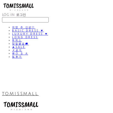
LOG IN
로그인
이번 주 신상🤍
BASIC DRESS ▼
LUXURY DRESS ▼
LONG DRESS
투피스
당일발송🚚
🔥SALE
📌공지
💬Q & A
📝후기
TOMISSMALL