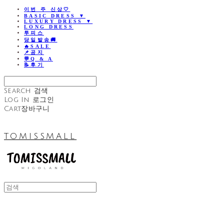
이번 주 신상🤍
BASIC DRESS ▼
LUXURY DRESS ▼
LONG DRESS
투피스
당일발송🚚
🔥SALE
📌공지
💬Q & A
📝후기
Search
검색
Log In
로그인
Cart
장바구니
TOMISSMALL