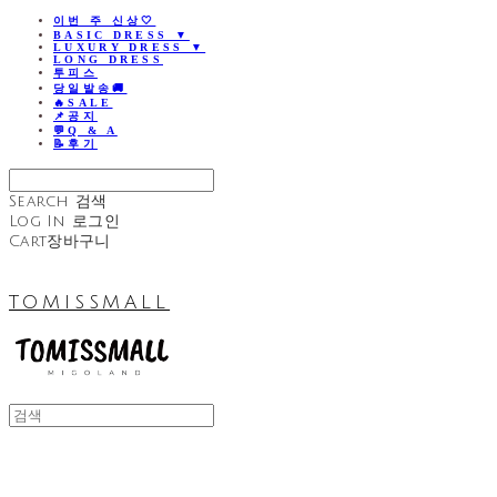
이번 주 신상🤍
BASIC DRESS ▼
LUXURY DRESS ▼
LONG DRESS
투피스
당일발송🚚
🔥SALE
📌공지
💬Q & A
📝후기
Search
검색
Log In
로그인
Cart
장바구니
TOMISSMALL