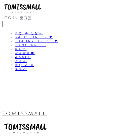
LOG IN
로그인
이번 주 신상🤍
BASIC DRESS ▼
LUXURY DRESS ▼
LONG DRESS
투피스
당일발송🚚
🔥SALE
📌공지
💬Q & A
📝후기
TOMISSMALL