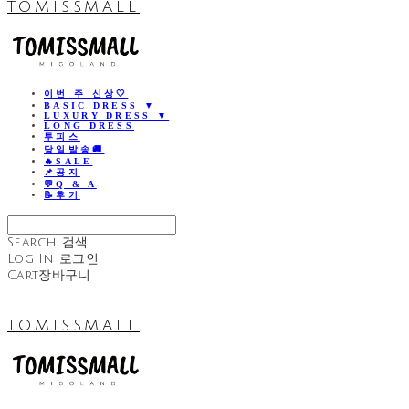
TOMISSMALL
이번 주 신상🤍
BASIC DRESS ▼
LUXURY DRESS ▼
LONG DRESS
투피스
당일발송🚚
🔥SALE
📌공지
💬Q & A
📝후기
Search
검색
Log In
로그인
Cart
장바구니
TOMISSMALL