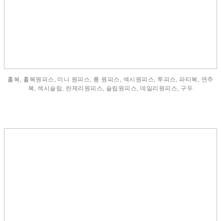
홀복, 홀복원피스, 미니 원피스, 롱 원피스, 섹시원피스, 투피스, 파티복, 연주
복, 섹시슬립, 란제리원피스, 슬립원피스, 데일리원피스, 구두