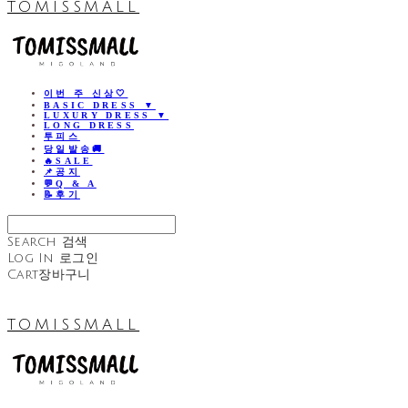
TOMISSMALL
이번 주 신상🤍
BASIC DRESS ▼
LUXURY DRESS ▼
LONG DRESS
투피스
당일발송🚚
🔥SALE
📌공지
💬Q & A
📝후기
Search
검색
Log In
로그인
Cart
장바구니
TOMISSMALL