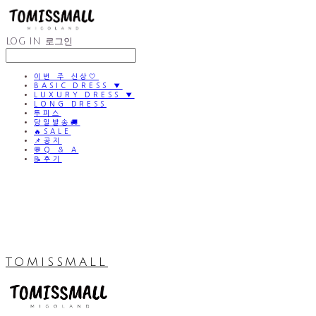
LOG IN
로그인
이번 주 신상🤍
BASIC DRESS ▼
LUXURY DRESS ▼
LONG DRESS
투피스
당일발송🚚
🔥SALE
📌공지
💬Q & A
📝후기
TOMISSMALL