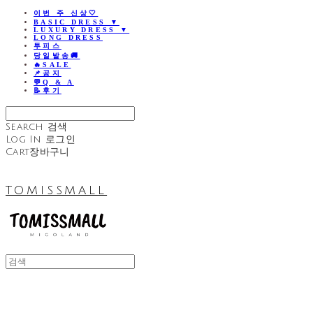
이번 주 신상🤍
BASIC DRESS ▼
LUXURY DRESS ▼
LONG DRESS
투피스
당일발송🚚
🔥SALE
📌공지
💬Q & A
📝후기
Search
검색
Log In
로그인
Cart
장바구니
TOMISSMALL