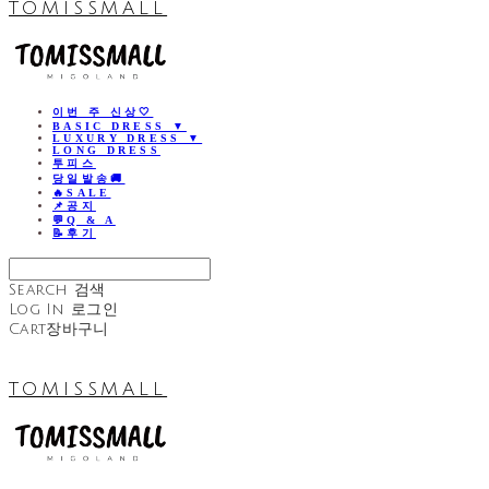
TOMISSMALL
이번 주 신상🤍
BASIC DRESS ▼
LUXURY DRESS ▼
LONG DRESS
투피스
당일발송🚚
🔥SALE
📌공지
💬Q & A
📝후기
Search
검색
Log In
로그인
Cart
장바구니
TOMISSMALL