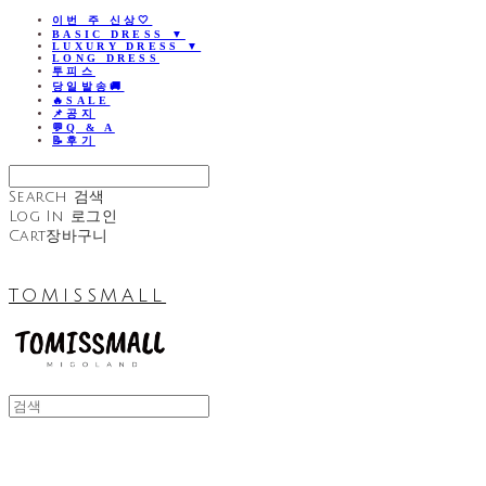
이번 주 신상🤍
BASIC DRESS ▼
LUXURY DRESS ▼
LONG DRESS
투피스
당일발송🚚
🔥SALE
📌공지
💬Q & A
📝후기
Search
검색
Log In
로그인
Cart
장바구니
TOMISSMALL