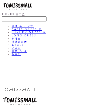
LOG IN
로그인
이번 주 신상🤍
BASIC DRESS ▼
LUXURY DRESS ▼
LONG DRESS
투피스
당일발송🚚
🔥SALE
📌공지
💬Q & A
📝후기
TOMISSMALL