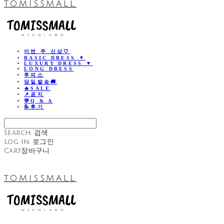
TOMISSMALL
이번 주 신상🤍
BASIC DRESS ▼
LUXURY DRESS ▼
LONG DRESS
투피스
당일발송🚚
🔥SALE
📌공지
💬Q & A
📝후기
Search
검색
Log In
로그인
Cart
장바구니
TOMISSMALL