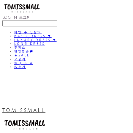
LOG IN
로그인
이번 주 신상🤍
BASIC DRESS ▼
LUXURY DRESS ▼
LONG DRESS
투피스
당일발송🚚
🔥SALE
📌공지
💬Q & A
📝후기
TOMISSMALL