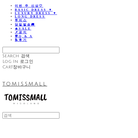
이번 주 신상🤍
BASIC DRESS ▼
LUXURY DRESS ▼
LONG DRESS
투피스
당일발송🚚
🔥SALE
📌공지
💬Q & A
📝후기
Search
검색
Log In
로그인
Cart
장바구니
TOMISSMALL