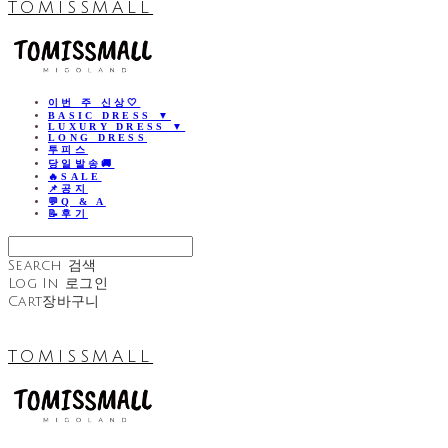
TOMISSMALL
이번 주 신상🤍
BASIC DRESS ▼
LUXURY DRESS ▼
LONG DRESS
투피스
당일발송🚚
🔥SALE
📌공지
💬Q & A
📝후기
Search
검색
Log In
로그인
Cart
장바구니
TOMISSMALL