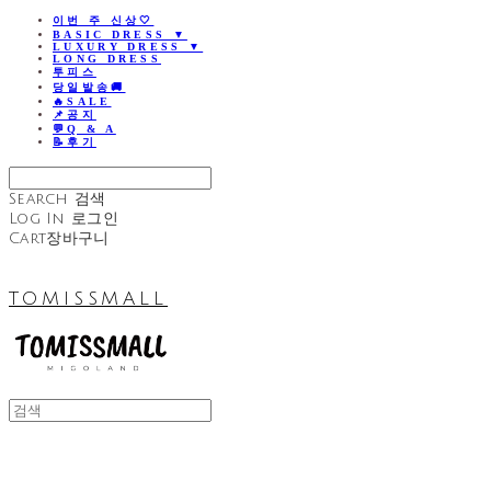
이번 주 신상🤍
BASIC DRESS ▼
LUXURY DRESS ▼
LONG DRESS
투피스
당일발송🚚
🔥SALE
📌공지
💬Q & A
📝후기
Search
검색
Log In
로그인
Cart
장바구니
TOMISSMALL