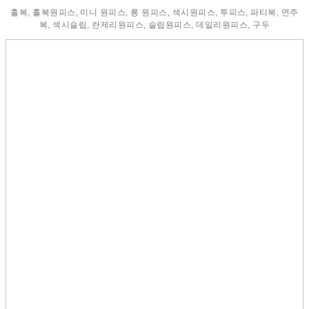
홀복, 홀복원피스, 미니 원피스, 롱 원피스, 섹시원피스, 투피스, 파티복, 연주
복, 섹시슬립, 란제리원피스, 슬립원피스, 데일리원피스, 구두