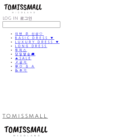
LOG IN
로그인
이번 주 신상🤍
BASIC DRESS ▼
LUXURY DRESS ▼
LONG DRESS
투피스
당일발송🚚
🔥SALE
📌공지
💬Q & A
📝후기
TOMISSMALL