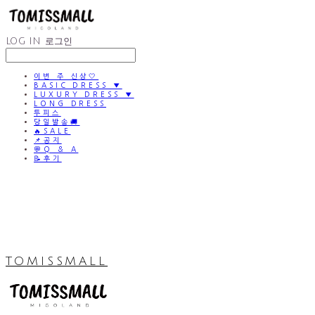
LOG IN
로그인
이번 주 신상🤍
BASIC DRESS ▼
LUXURY DRESS ▼
LONG DRESS
투피스
당일발송🚚
🔥SALE
📌공지
💬Q & A
📝후기
TOMISSMALL