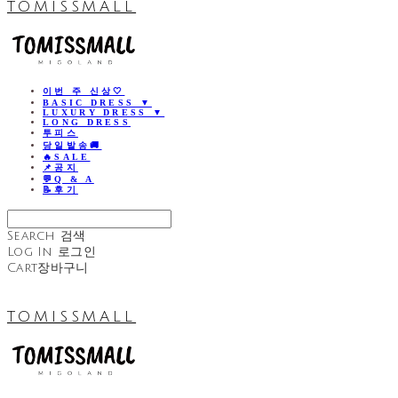
TOMISSMALL
이번 주 신상🤍
BASIC DRESS ▼
LUXURY DRESS ▼
LONG DRESS
투피스
당일발송🚚
🔥SALE
📌공지
💬Q & A
📝후기
Search
검색
Log In
로그인
Cart
장바구니
TOMISSMALL