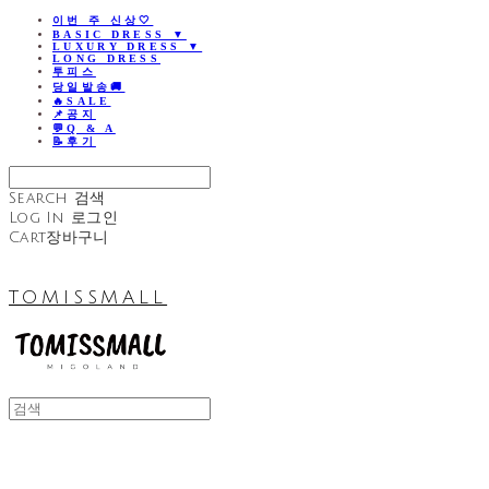
이번 주 신상🤍
BASIC DRESS ▼
LUXURY DRESS ▼
LONG DRESS
투피스
당일발송🚚
🔥SALE
📌공지
💬Q & A
📝후기
Search
검색
Log In
로그인
Cart
장바구니
TOMISSMALL