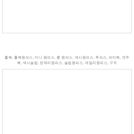
홀복, 홀복원피스, 미니 원피스, 롱 원피스, 섹시원피스, 투피스, 파티복, 연주
복, 섹시슬립, 란제리원피스, 슬립원피스, 데일리원피스, 구두