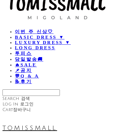
이번 주 신상🤍
BASIC DRESS ▼
LUXURY DRESS ▼
LONG DRESS
투피스
당일발송🚚
🔥SALE
📌공지
💬Q & A
📝후기
Search
검색
Log In
로그인
Cart
장바구니
TOMISSMALL