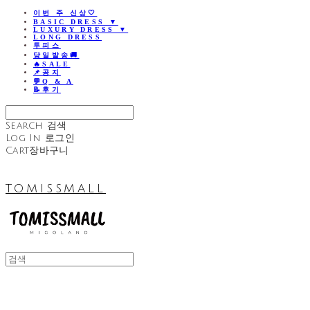
이번 주 신상🤍
BASIC DRESS ▼
LUXURY DRESS ▼
LONG DRESS
투피스
당일발송🚚
🔥SALE
📌공지
💬Q & A
📝후기
Search
검색
Log In
로그인
Cart
장바구니
TOMISSMALL