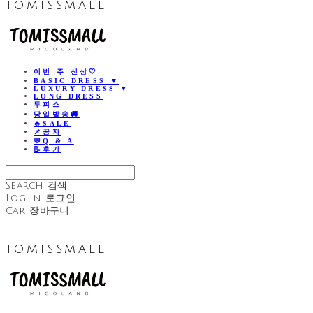
TOMISSMALL
이번 주 신상🤍
BASIC DRESS ▼
LUXURY DRESS ▼
LONG DRESS
투피스
당일발송🚚
🔥SALE
📌공지
💬Q & A
📝후기
Search
검색
Log In
로그인
Cart
장바구니
TOMISSMALL