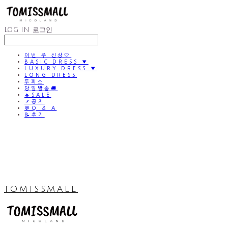
LOG IN
로그인
이번 주 신상🤍
BASIC DRESS ▼
LUXURY DRESS ▼
LONG DRESS
투피스
당일발송🚚
🔥SALE
📌공지
💬Q & A
📝후기
TOMISSMALL