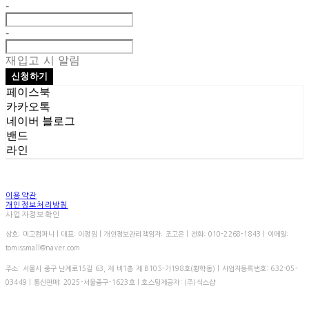
-
-
재입고 시 알림
신청하기
페이스북
카카오톡
네이버 블로그
밴드
라인
이용약관
개인정보처리방침
사업자정보확인
상호: 미고컴퍼니 | 대표: 이정임 | 개인정보관리책임자: 조고은 | 전화: 010-2268-1843 | 이메일:
tomissmall@naver.com
주소: 서울시 중구 난계로15길 63, 제 비1층 제 B105-가198호(황학동) | 사업자등록번호:
632-05-
03449
| 통신판매:
2025-서울중구-1623호
| 호스팅제공자: (주)식스샵