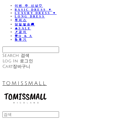
이번 주 신상🤍
BASIC DRESS ▼
LUXURY DRESS ▼
LONG DRESS
투피스
당일발송🚚
🔥SALE
📌공지
💬Q & A
📝후기
Search
검색
Log In
로그인
Cart
장바구니
TOMISSMALL