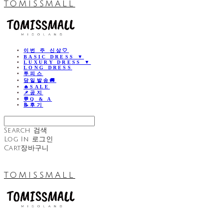
TOMISSMALL
이번 주 신상🤍
BASIC DRESS ▼
LUXURY DRESS ▼
LONG DRESS
투피스
당일발송🚚
🔥SALE
📌공지
💬Q & A
📝후기
Search
검색
Log In
로그인
Cart
장바구니
TOMISSMALL