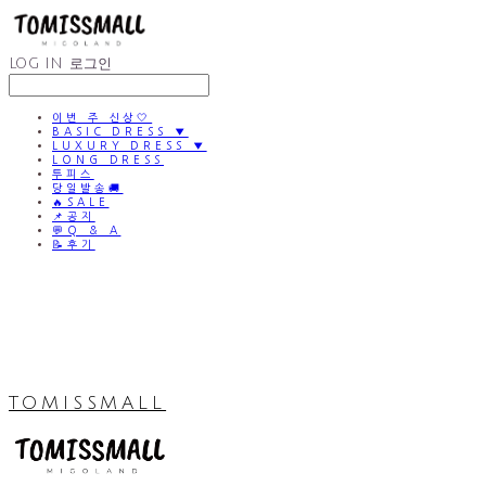
LOG IN
로그인
이번 주 신상🤍
BASIC DRESS ▼
LUXURY DRESS ▼
LONG DRESS
투피스
당일발송🚚
🔥SALE
📌공지
💬Q & A
📝후기
TOMISSMALL