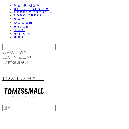
이번 주 신상🤍
BASIC DRESS ▼
LUXURY DRESS ▼
LONG DRESS
투피스
당일발송🚚
🔥SALE
📌공지
💬Q & A
📝후기
Search
검색
Log In
로그인
Cart
장바구니
TOMISSMALL