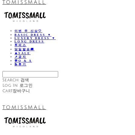
TOMISSMALL
이번 주 신상🤍
BASIC DRESS ▼
LUXURY DRESS ▼
LONG DRESS
투피스
당일발송🚚
🔥SALE
📌공지
💬Q & A
📝후기
Search
검색
Log In
로그인
Cart
장바구니
TOMISSMALL