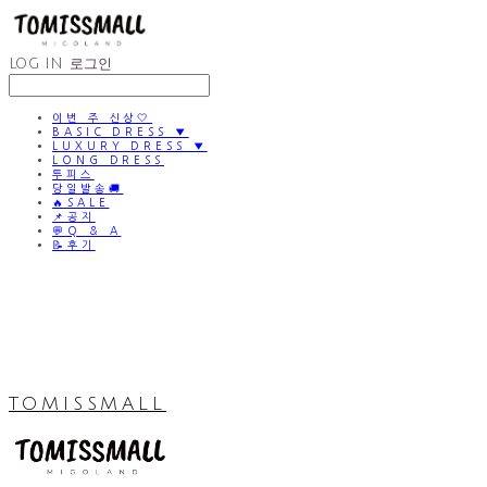
LOG IN
로그인
이번 주 신상🤍
BASIC DRESS ▼
LUXURY DRESS ▼
LONG DRESS
투피스
당일발송🚚
🔥SALE
📌공지
💬Q & A
📝후기
TOMISSMALL