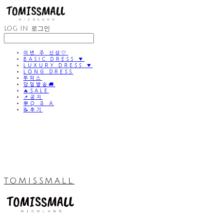
LOG IN
로그인
이번 주 신상🤍
BASIC DRESS ▼
LUXURY DRESS ▼
LONG DRESS
투피스
당일발송🚚
🔥SALE
📌공지
💬Q & A
📝후기
TOMISSMALL