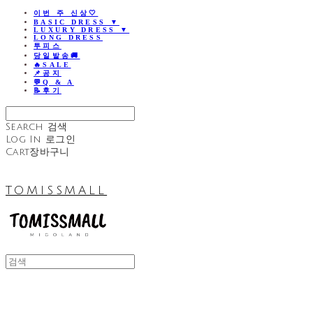
이번 주 신상🤍
BASIC DRESS ▼
LUXURY DRESS ▼
LONG DRESS
투피스
당일발송🚚
🔥SALE
📌공지
💬Q & A
📝후기
Search
검색
Log In
로그인
Cart
장바구니
TOMISSMALL