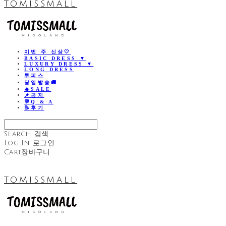
TOMISSMALL
이번 주 신상🤍
BASIC DRESS ▼
LUXURY DRESS ▼
LONG DRESS
투피스
당일발송🚚
🔥SALE
📌공지
💬Q & A
📝후기
Search
검색
Log In
로그인
Cart
장바구니
TOMISSMALL