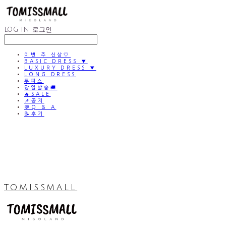
LOG IN
로그인
이번 주 신상🤍
BASIC DRESS ▼
LUXURY DRESS ▼
LONG DRESS
투피스
당일발송🚚
🔥SALE
📌공지
💬Q & A
📝후기
TOMISSMALL