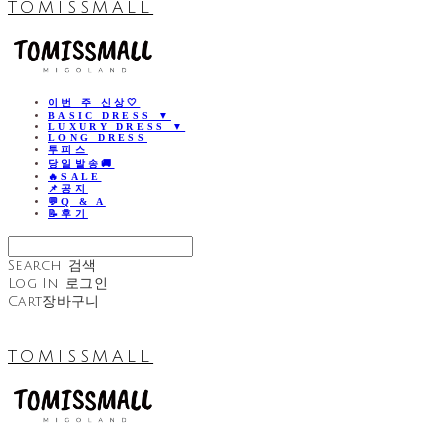
TOMISSMALL
이번 주 신상🤍
BASIC DRESS ▼
LUXURY DRESS ▼
LONG DRESS
투피스
당일발송🚚
🔥SALE
📌공지
💬Q & A
📝후기
Search
검색
Log In
로그인
Cart
장바구니
TOMISSMALL