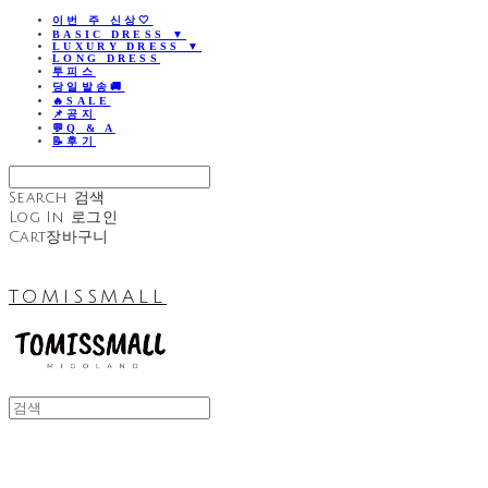
이번 주 신상🤍
BASIC DRESS ▼
LUXURY DRESS ▼
LONG DRESS
투피스
당일발송🚚
🔥SALE
📌공지
💬Q & A
📝후기
Search
검색
Log In
로그인
Cart
장바구니
TOMISSMALL