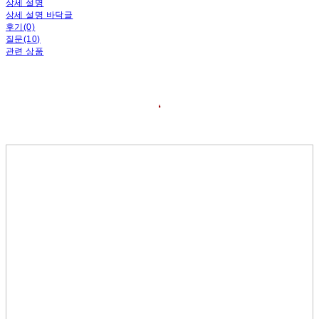
상세 설명
상세 설명 바닥글
후기(0)
질문(10)
관련 상품
❛