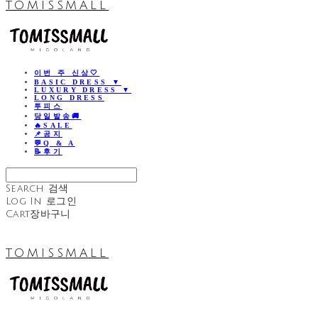
TOMISSMALL
이번 주 신상🤍
BASIC DRESS ▼
LUXURY DRESS ▼
LONG DRESS
투피스
당일발송🚚
🔥SALE
📌공지
💬Q & A
📝후기
Search
검색
Log In
로그인
Cart
장바구니
TOMISSMALL