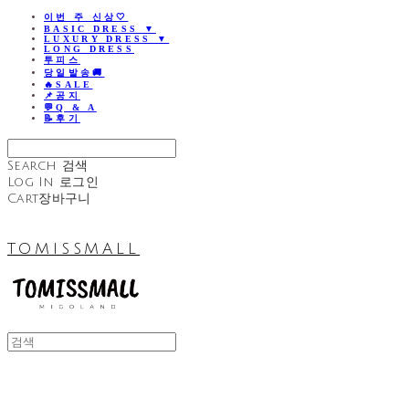
이번 주 신상🤍
BASIC DRESS ▼
LUXURY DRESS ▼
LONG DRESS
투피스
당일발송🚚
🔥SALE
📌공지
💬Q & A
📝후기
Search
검색
Log In
로그인
Cart
장바구니
TOMISSMALL