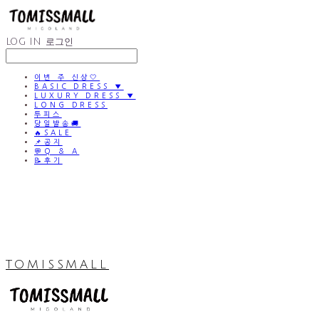
LOG IN
로그인
이번 주 신상🤍
BASIC DRESS ▼
LUXURY DRESS ▼
LONG DRESS
투피스
당일발송🚚
🔥SALE
📌공지
💬Q & A
📝후기
TOMISSMALL