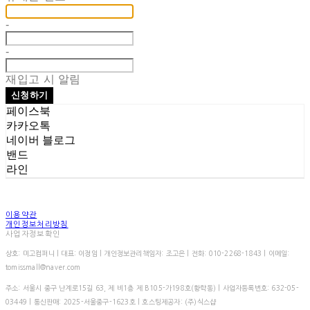
-
-
재입고 시 알림
신청하기
페이스북
카카오톡
네이버 블로그
밴드
라인
이용약관
개인정보처리방침
사업자정보확인
상호: 미고컴퍼니 | 대표: 이정임 | 개인정보관리책임자: 조고은 | 전화: 010-2268-1843 | 이메일:
tomissmall@naver.com
주소: 서울시 중구 난계로15길 63, 제 비1층 제 B105-가198호(황학동) | 사업자등록번호:
632-05-
03449
| 통신판매:
2025-서울중구-1623호
| 호스팅제공자: (주)식스샵