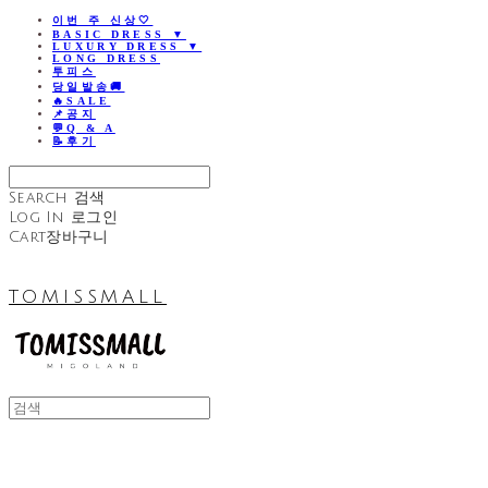
이번 주 신상🤍
BASIC DRESS ▼
LUXURY DRESS ▼
LONG DRESS
투피스
당일발송🚚
🔥SALE
📌공지
💬Q & A
📝후기
Search
검색
Log In
로그인
Cart
장바구니
TOMISSMALL