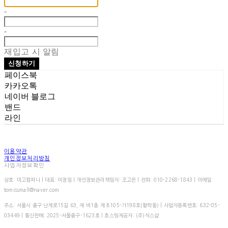
-
-
재입고 시 알림
신청하기
페이스북
카카오톡
네이버 블로그
밴드
라인
이용약관
개인정보처리방침
사업자정보확인
상호: 미고컴퍼니 | 대표: 이정임 | 개인정보관리책임자: 조고은 | 전화: 010-2268-1843 | 이메일:
tomissmall@naver.com
주소: 서울시 중구 난계로15길 63, 제 비1층 제 B105-가198호(황학동) | 사업자등록번호:
632-05-
03449
| 통신판매:
2025-서울중구-1623호
| 호스팅제공자: (주)식스샵