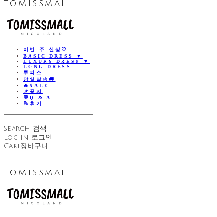
TOMISSMALL
이번 주 신상🤍
BASIC DRESS ▼
LUXURY DRESS ▼
LONG DRESS
투피스
당일발송🚚
🔥SALE
📌공지
💬Q & A
📝후기
Search
검색
Log In
로그인
Cart
장바구니
TOMISSMALL