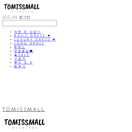
LOG IN
로그인
이번 주 신상🤍
BASIC DRESS ▼
LUXURY DRESS ▼
LONG DRESS
투피스
당일발송🚚
🔥SALE
📌공지
💬Q & A
📝후기
TOMISSMALL