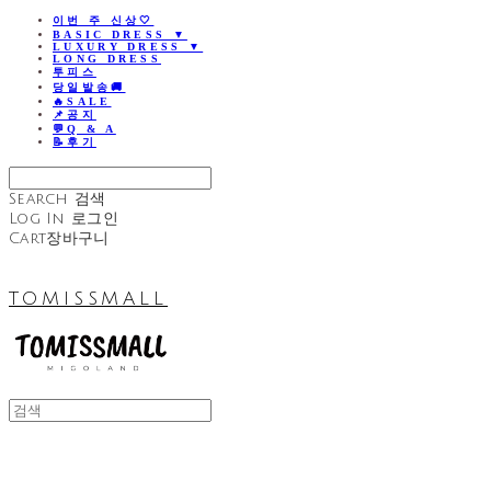
이번 주 신상🤍
BASIC DRESS ▼
LUXURY DRESS ▼
LONG DRESS
투피스
당일발송🚚
🔥SALE
📌공지
💬Q & A
📝후기
Search
검색
Log In
로그인
Cart
장바구니
TOMISSMALL