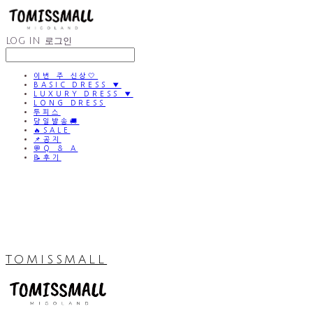
LOG IN
로그인
이번 주 신상🤍
BASIC DRESS ▼
LUXURY DRESS ▼
LONG DRESS
투피스
당일발송🚚
🔥SALE
📌공지
💬Q & A
📝후기
TOMISSMALL