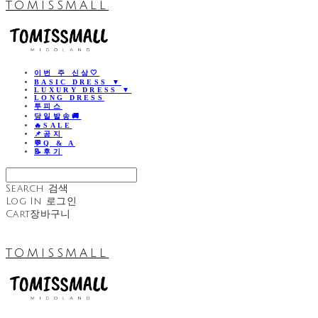
TOMISSMALL
이번 주 신상🤍
BASIC DRESS ▼
LUXURY DRESS ▼
LONG DRESS
투피스
당일발송🚚
🔥SALE
📌공지
💬Q & A
📝후기
Search
검색
Log In
로그인
Cart
장바구니
TOMISSMALL