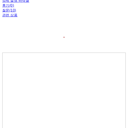
상세 설명 바닥글
후기(0)
질문(10)
관련 상품
❛