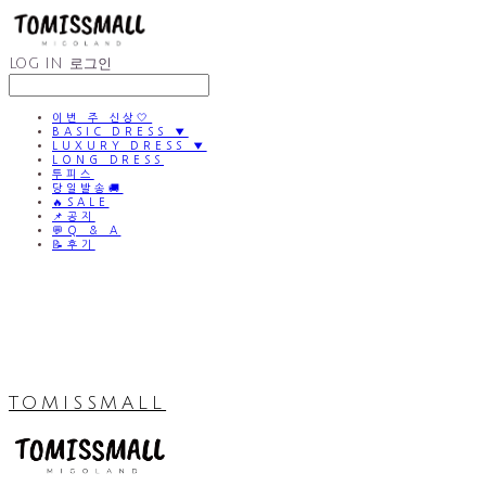
LOG IN
로그인
이번 주 신상🤍
BASIC DRESS ▼
LUXURY DRESS ▼
LONG DRESS
투피스
당일발송🚚
🔥SALE
📌공지
💬Q & A
📝후기
TOMISSMALL