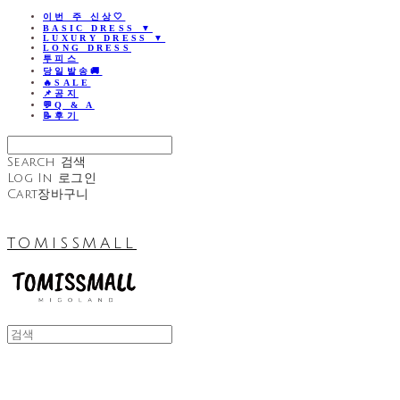
이번 주 신상🤍
BASIC DRESS ▼
LUXURY DRESS ▼
LONG DRESS
투피스
당일발송🚚
🔥SALE
📌공지
💬Q & A
📝후기
Search
검색
Log In
로그인
Cart
장바구니
TOMISSMALL