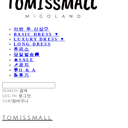
이번 주 신상🤍
BASIC DRESS ▼
LUXURY DRESS ▼
LONG DRESS
투피스
당일발송🚚
🔥SALE
📌공지
💬Q & A
📝후기
Search
검색
Log In
로그인
Cart
장바구니
TOMISSMALL