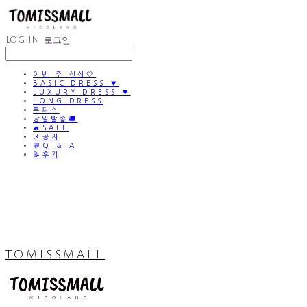
LOG IN
로그인
이번 주 신상🤍
BASIC DRESS ▼
LUXURY DRESS ▼
LONG DRESS
투피스
당일발송🚚
🔥SALE
📌공지
💬Q & A
📝후기
TOMISSMALL