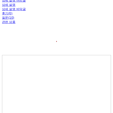
상세 설명 머리글
상세 설명
상세 설명 바닥글
후기(0)
질문(10)
관련 상품
❛