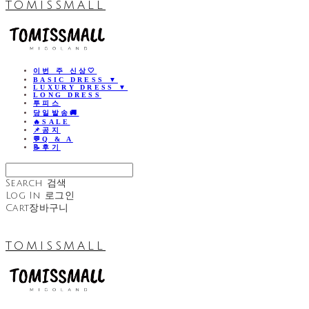
TOMISSMALL
이번 주 신상🤍
BASIC DRESS ▼
LUXURY DRESS ▼
LONG DRESS
투피스
당일발송🚚
🔥SALE
📌공지
💬Q & A
📝후기
Search
검색
Log In
로그인
Cart
장바구니
TOMISSMALL