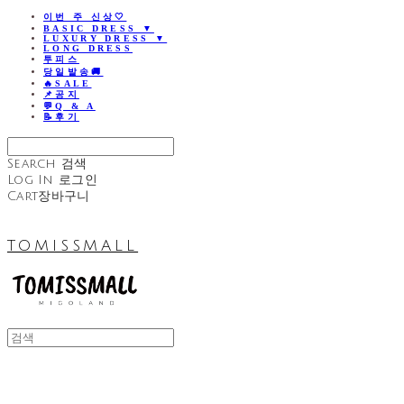
이번 주 신상🤍
BASIC DRESS ▼
LUXURY DRESS ▼
LONG DRESS
투피스
당일발송🚚
🔥SALE
📌공지
💬Q & A
📝후기
Search
검색
Log In
로그인
Cart
장바구니
TOMISSMALL