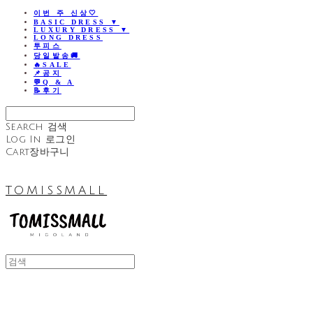
이번 주 신상🤍
BASIC DRESS ▼
LUXURY DRESS ▼
LONG DRESS
투피스
당일발송🚚
🔥SALE
📌공지
💬Q & A
📝후기
Search
검색
Log In
로그인
Cart
장바구니
TOMISSMALL