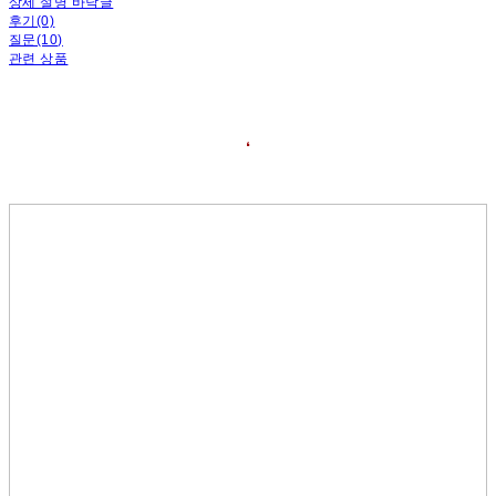
상세 설명 바닥글
후기(0)
질문(10)
관련 상품
❛