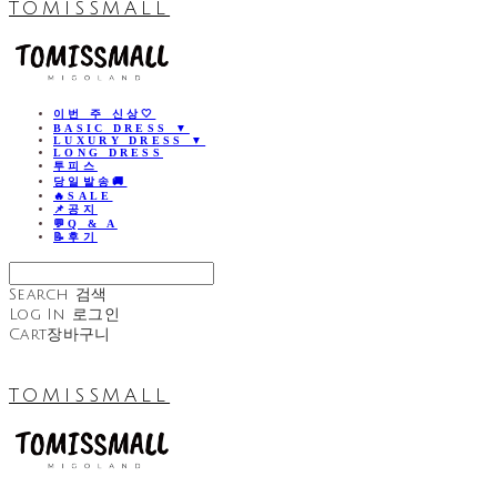
TOMISSMALL
이번 주 신상🤍
BASIC DRESS ▼
LUXURY DRESS ▼
LONG DRESS
투피스
당일발송🚚
🔥SALE
📌공지
💬Q & A
📝후기
Search
검색
Log In
로그인
Cart
장바구니
TOMISSMALL