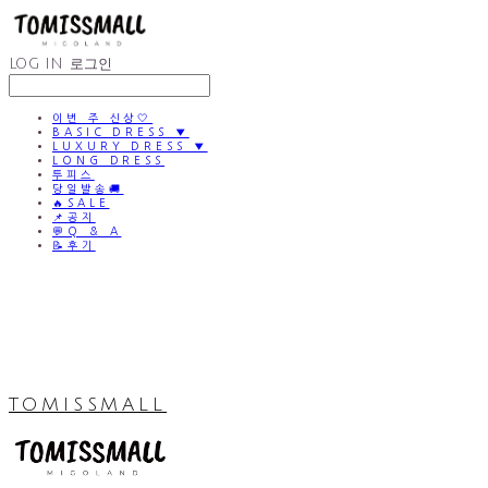
LOG IN
로그인
이번 주 신상🤍
BASIC DRESS ▼
LUXURY DRESS ▼
LONG DRESS
투피스
당일발송🚚
🔥SALE
📌공지
💬Q & A
📝후기
TOMISSMALL