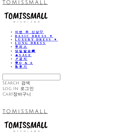
TOMISSMALL
이번 주 신상🤍
BASIC DRESS ▼
LUXURY DRESS ▼
LONG DRESS
투피스
당일발송🚚
🔥SALE
📌공지
💬Q & A
📝후기
Search
검색
Log In
로그인
Cart
장바구니
TOMISSMALL