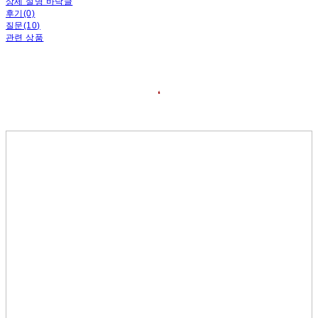
상세 설명 바닥글
후기(0)
질문(10)
관련 상품
❛