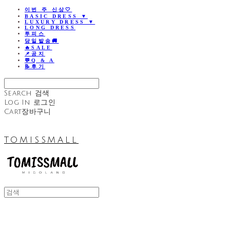
이번 주 신상🤍
BASIC DRESS ▼
LUXURY DRESS ▼
LONG DRESS
투피스
당일발송🚚
🔥SALE
📌공지
💬Q & A
📝후기
Search
검색
Log In
로그인
Cart
장바구니
TOMISSMALL