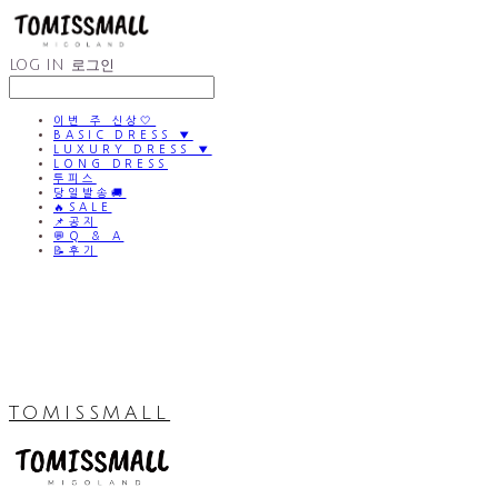
LOG IN
로그인
이번 주 신상🤍
BASIC DRESS ▼
LUXURY DRESS ▼
LONG DRESS
투피스
당일발송🚚
🔥SALE
📌공지
💬Q & A
📝후기
TOMISSMALL