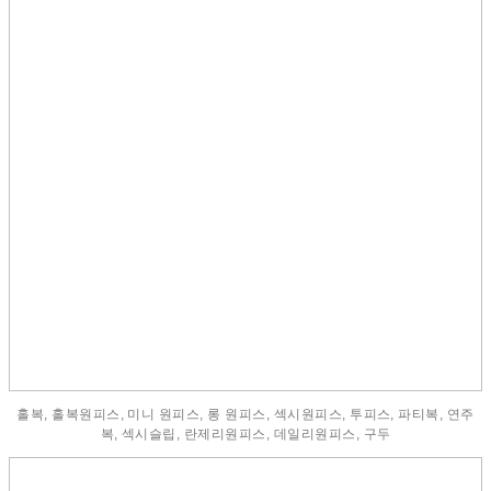
홀복, 홀복원피스, 미니 원피스, 롱 원피스, 섹시원피스, 투피스, 파티복, 연주
복, 섹시슬립, 란제리원피스, 데일리원피스, 구두