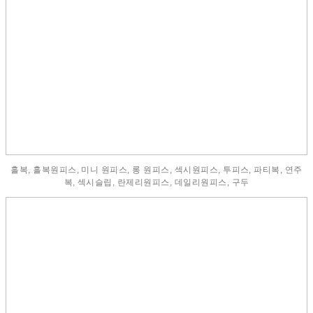
홀복, 홀복원피스, 미니 원피스, 롱 원피스, 섹시원피스, 투피스, 파티복, 연주
복, 섹시슬립, 란제리원피스, 데일리원피스, 구두