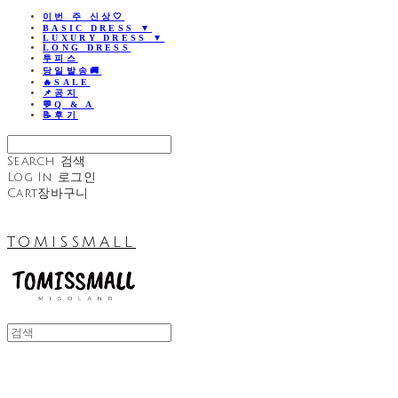
이번 주 신상🤍
BASIC DRESS ▼
LUXURY DRESS ▼
LONG DRESS
투피스
당일발송🚚
🔥SALE
📌공지
💬Q & A
📝후기
Search
검색
Log In
로그인
Cart
장바구니
TOMISSMALL