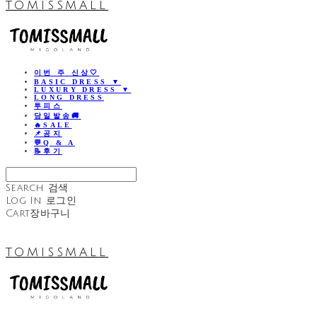
TOMISSMALL
이번 주 신상🤍
BASIC DRESS ▼
LUXURY DRESS ▼
LONG DRESS
투피스
당일발송🚚
🔥SALE
📌공지
💬Q & A
📝후기
Search
검색
Log In
로그인
Cart
장바구니
TOMISSMALL