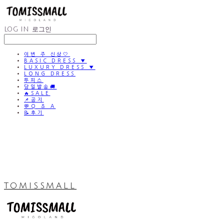
LOG IN
로그인
이번 주 신상🤍
BASIC DRESS ▼
LUXURY DRESS ▼
LONG DRESS
투피스
당일발송🚚
🔥SALE
📌공지
💬Q & A
📝후기
TOMISSMALL