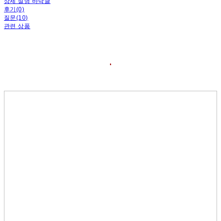
상세 설명 바닥글
후기(0)
질문(10)
관련 상품
❛