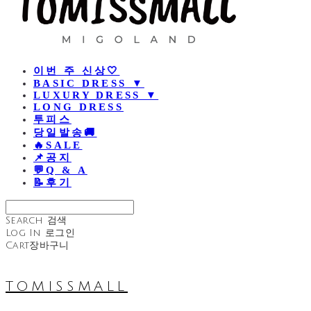
이번 주 신상🤍
BASIC DRESS ▼
LUXURY DRESS ▼
LONG DRESS
투피스
당일발송🚚
🔥SALE
📌공지
💬Q & A
📝후기
Search
검색
Log In
로그인
Cart
장바구니
TOMISSMALL