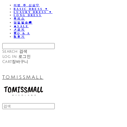
이번 주 신상🤍
BASIC DRESS ▼
LUXURY DRESS ▼
LONG DRESS
투피스
당일발송🚚
🔥SALE
📌공지
💬Q & A
📝후기
Search
검색
Log In
로그인
Cart
장바구니
TOMISSMALL