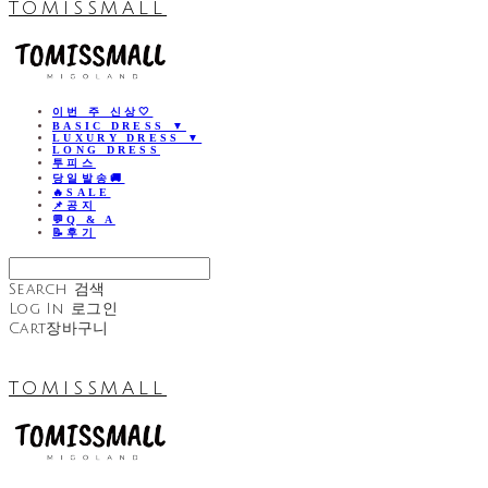
TOMISSMALL
이번 주 신상🤍
BASIC DRESS ▼
LUXURY DRESS ▼
LONG DRESS
투피스
당일발송🚚
🔥SALE
📌공지
💬Q & A
📝후기
Search
검색
Log In
로그인
Cart
장바구니
TOMISSMALL