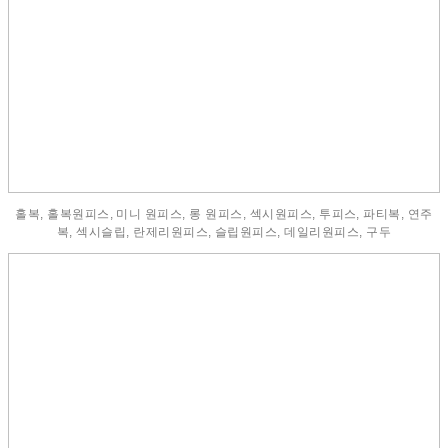
홀복, 홀복원피스, 미니 원피스, 롱 원피스, 섹시원피스, 투피스, 파티복, 연주
복, 섹시슬립, 란제리원피스, 슬립원피스, 데일리원피스, 구두