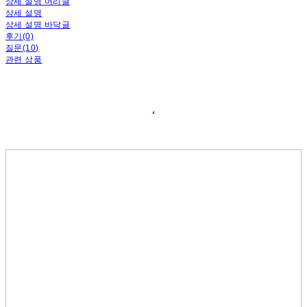
상세 설명 머리글
상세 설명
상세 설명 바닥글
후기(0)
질문(10)
관련 상품
❛