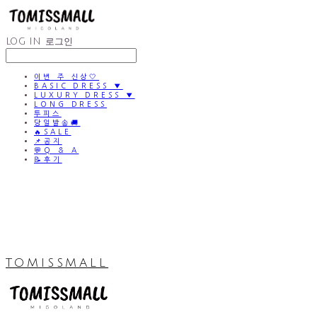
LOG IN
로그인
이번 주 신상🤍
BASIC DRESS ▼
LUXURY DRESS ▼
LONG DRESS
투피스
당일발송🚚
🔥SALE
📌공지
💬Q & A
📝후기
TOMISSMALL