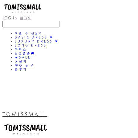
LOG IN
로그인
이번 주 신상🤍
BASIC DRESS ▼
LUXURY DRESS ▼
LONG DRESS
투피스
당일발송🚚
🔥SALE
📌공지
💬Q & A
📝후기
TOMISSMALL