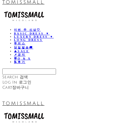
TOMISSMALL
이번 주 신상🤍
BASIC DRESS ▼
LUXURY DRESS ▼
LONG DRESS
투피스
당일발송🚚
🔥SALE
📌공지
💬Q & A
📝후기
Search
검색
Log In
로그인
Cart
장바구니
TOMISSMALL