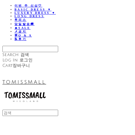
이번 주 신상🤍
BASIC DRESS ▼
LUXURY DRESS ▼
LONG DRESS
투피스
당일발송🚚
🔥SALE
📌공지
💬Q & A
📝후기
Search
검색
Log In
로그인
Cart
장바구니
TOMISSMALL