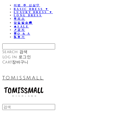
이번 주 신상🤍
BASIC DRESS ▼
LUXURY DRESS ▼
LONG DRESS
투피스
당일발송🚚
🔥SALE
📌공지
💬Q & A
📝후기
Search
검색
Log In
로그인
Cart
장바구니
TOMISSMALL