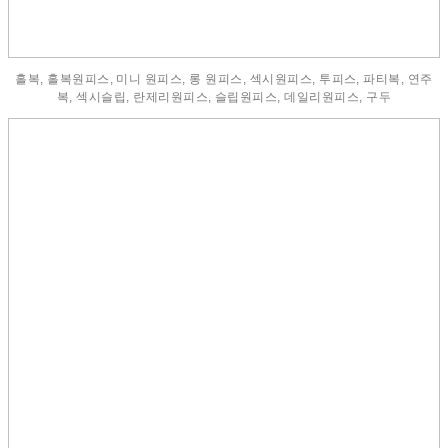
홀복, 홀복원피스, 미니 원피스, 롱 원피스, 섹시원피스, 투피스, 파티복, 연주
복, 섹시슬립, 란제리원피스, 슬립원피스, 데일리원피스, 구두