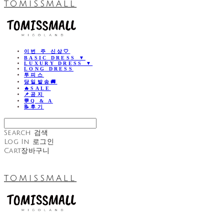
TOMISSMALL
이번 주 신상🤍
BASIC DRESS ▼
LUXURY DRESS ▼
LONG DRESS
투피스
당일발송🚚
🔥SALE
📌공지
💬Q & A
📝후기
Search
검색
Log In
로그인
Cart
장바구니
TOMISSMALL