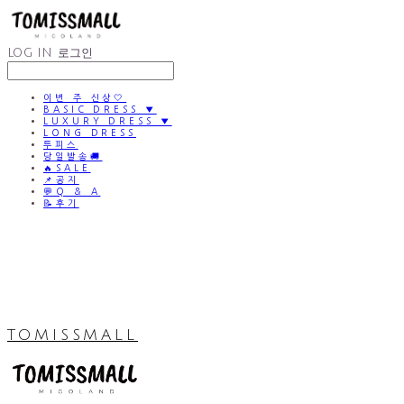
LOG IN
로그인
이번 주 신상🤍
BASIC DRESS ▼
LUXURY DRESS ▼
LONG DRESS
투피스
당일발송🚚
🔥SALE
📌공지
💬Q & A
📝후기
TOMISSMALL