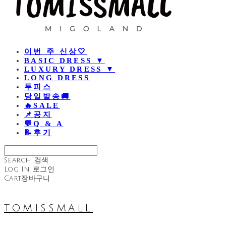
이번 주 신상🤍
BASIC DRESS ▼
LUXURY DRESS ▼
LONG DRESS
투피스
당일발송🚚
🔥SALE
📌공지
💬Q & A
📝후기
Search
검색
Log In
로그인
Cart
장바구니
TOMISSMALL