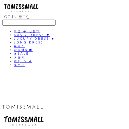
LOG IN
로그인
이번 주 신상🤍
BASIC DRESS ▼
LUXURY DRESS ▼
LONG DRESS
투피스
당일발송🚚
🔥SALE
📌공지
💬Q & A
📝후기
TOMISSMALL