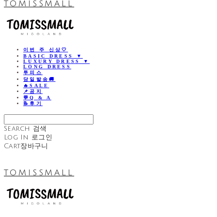
TOMISSMALL
이번 주 신상🤍
BASIC DRESS ▼
LUXURY DRESS ▼
LONG DRESS
투피스
당일발송🚚
🔥SALE
📌공지
💬Q & A
📝후기
Search
검색
Log In
로그인
Cart
장바구니
TOMISSMALL