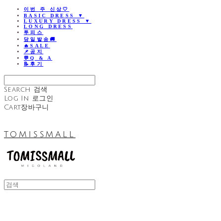
이번 주 신상🤍
BASIC DRESS ▼
LUXURY DRESS ▼
LONG DRESS
투피스
당일발송🚚
🔥SALE
📌공지
💬Q & A
📝후기
Search
검색
Log In
로그인
Cart
장바구니
TOMISSMALL