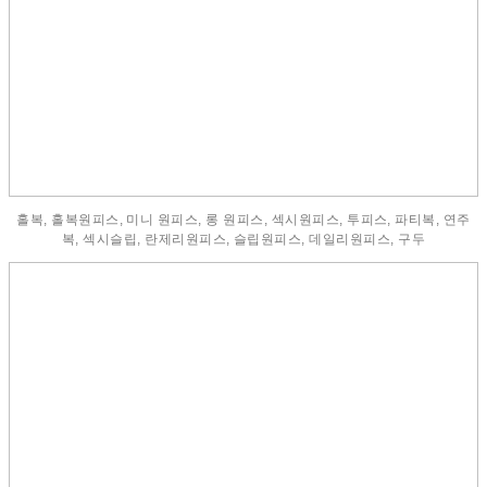
홀복, 홀복원피스, 미니 원피스, 롱 원피스, 섹시원피스, 투피스, 파티복, 연주
복, 섹시슬립, 란제리원피스, 슬립원피스, 데일리원피스, 구두