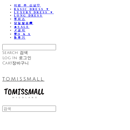
이번 주 신상🤍
BASIC DRESS ▼
LUXURY DRESS ▼
LONG DRESS
투피스
당일발송🚚
🔥SALE
📌공지
💬Q & A
📝후기
Search
검색
Log In
로그인
Cart
장바구니
TOMISSMALL