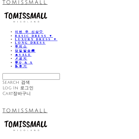
TOMISSMALL
이번 주 신상🤍
BASIC DRESS ▼
LUXURY DRESS ▼
LONG DRESS
투피스
당일발송🚚
🔥SALE
📌공지
💬Q & A
📝후기
Search
검색
Log In
로그인
Cart
장바구니
TOMISSMALL