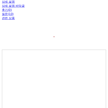
상세 설명
상세 설명 바닥글
후기(0)
질문(10)
관련 상품
❛