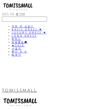
LOG IN
로그인
이번 주 신상🤍
BASIC DRESS ▼
LUXURY DRESS ▼
LONG DRESS
투피스
당일발송🚚
🔥SALE
📌공지
💬Q & A
📝후기
TOMISSMALL