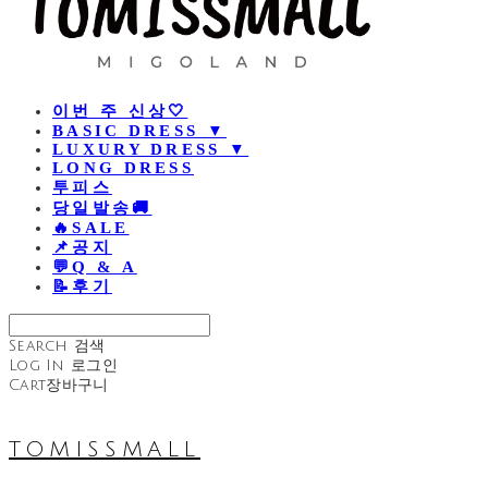
이번 주 신상🤍
BASIC DRESS ▼
LUXURY DRESS ▼
LONG DRESS
투피스
당일발송🚚
🔥SALE
📌공지
💬Q & A
📝후기
Search
검색
Log In
로그인
Cart
장바구니
TOMISSMALL