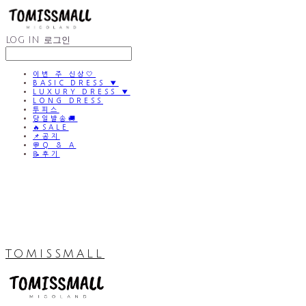
LOG IN
로그인
이번 주 신상🤍
BASIC DRESS ▼
LUXURY DRESS ▼
LONG DRESS
투피스
당일발송🚚
🔥SALE
📌공지
💬Q & A
📝후기
TOMISSMALL