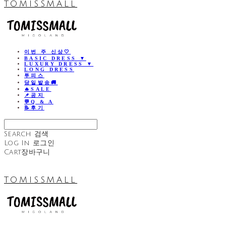
TOMISSMALL
이번 주 신상🤍
BASIC DRESS ▼
LUXURY DRESS ▼
LONG DRESS
투피스
당일발송🚚
🔥SALE
📌공지
💬Q & A
📝후기
Search
검색
Log In
로그인
Cart
장바구니
TOMISSMALL