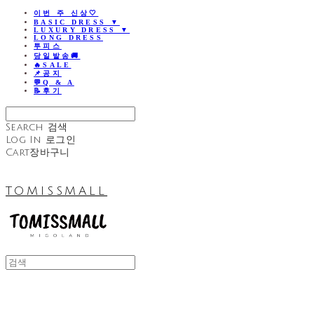
이번 주 신상🤍
BASIC DRESS ▼
LUXURY DRESS ▼
LONG DRESS
투피스
당일발송🚚
🔥SALE
📌공지
💬Q & A
📝후기
Search
검색
Log In
로그인
Cart
장바구니
TOMISSMALL