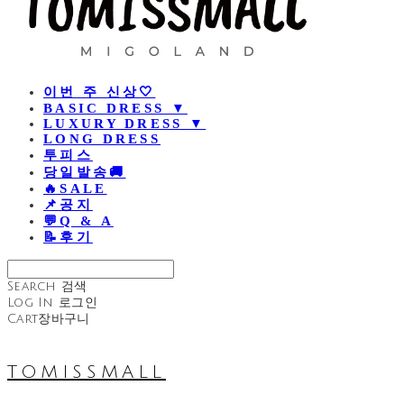
이번 주 신상🤍
BASIC DRESS ▼
LUXURY DRESS ▼
LONG DRESS
투피스
당일발송🚚
🔥SALE
📌공지
💬Q & A
📝후기
Search
검색
Log In
로그인
Cart
장바구니
TOMISSMALL