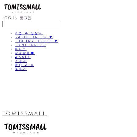
LOG IN
로그인
이번 주 신상🤍
BASIC DRESS ▼
LUXURY DRESS ▼
LONG DRESS
투피스
당일발송🚚
🔥SALE
📌공지
💬Q & A
📝후기
TOMISSMALL