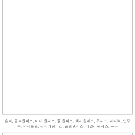
홀복, 홀복원피스, 미니 원피스, 롱 원피스, 섹시원피스, 투피스, 파티복, 연주
복, 섹시슬립, 란제리원피스, 슬립원피스, 데일리원피스, 구두