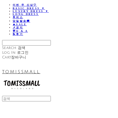
이번 주 신상🤍
BASIC DRESS ▼
LUXURY DRESS ▼
LONG DRESS
투피스
당일발송🚚
🔥SALE
📌공지
💬Q & A
📝후기
Search
검색
Log In
로그인
Cart
장바구니
TOMISSMALL