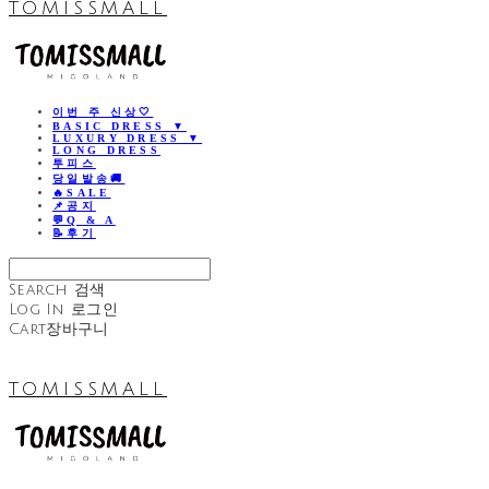
TOMISSMALL
이번 주 신상🤍
BASIC DRESS ▼
LUXURY DRESS ▼
LONG DRESS
투피스
당일발송🚚
🔥SALE
📌공지
💬Q & A
📝후기
Search
검색
Log In
로그인
Cart
장바구니
TOMISSMALL